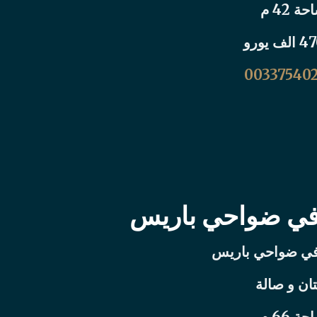
ة 42 م
00337540
في ضواحي باريس
في ضواحي باريس
ان و صالة
ة 66 م