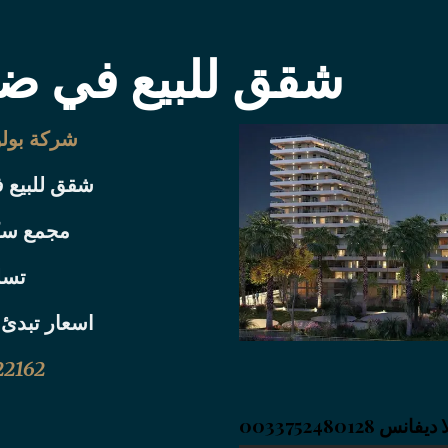
شقق للبيع في ض
شركة بولو
شقق للبيع 
مجمع سكن
تسليم
اسعار تبدئ من 39000
2162
003375248012