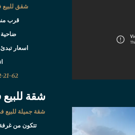
شقق للبيع 
قرب منط
ضاحية ر
اسعار تبدئ من 50000
ات
-21-62
شقة للبيع
شقة جميلة للبيع 
تتكون من غرفة 