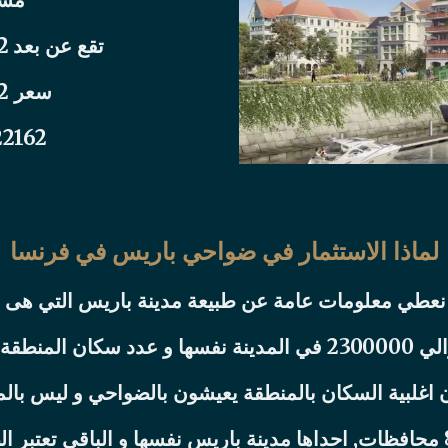
تقع عن بعد 12 كم من الشانزلييه
سعر 462 الف يورو
22162
لماذا الاستثمار في ضواحي باريس في فرنسا
ن نعطي معلومات عامة عن طبيعة مدينة باريس التي هى
لي 15 ميليون
 اغلبية السكان بالمنطقة يعيشون بالضواحي و ليس بالم
تتكون المنطقة الباريسية من 8 محافظات, احداها مدينة باريس نفسها و ال