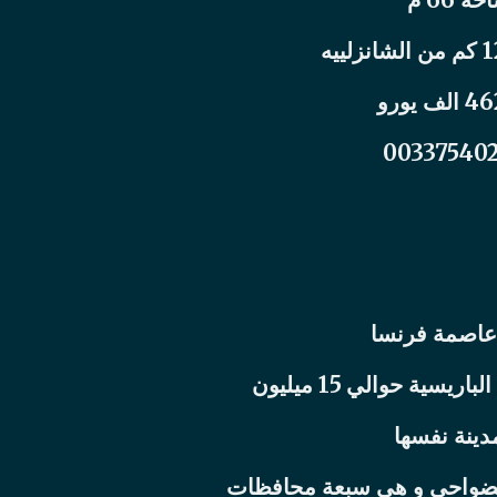
00337540
 عاصمة فرنسا
دينة نفسها
باقي تعتبر الضواحي و هى سبعة محافظات