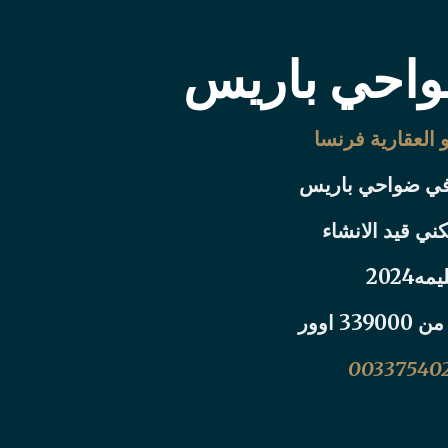
واحي باريس
العقارية فرنسا
في ضواحي باريس
ي قيد الانشاء
ه2024
3 اوور
003375402