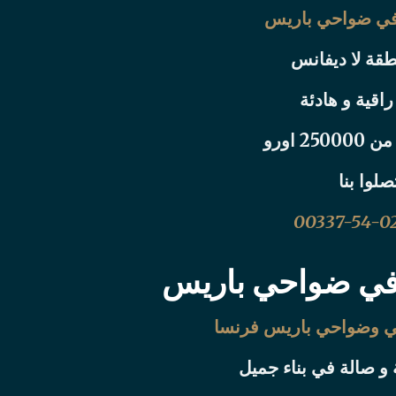
في ضواحي باريس
قة لا ديفانس
اقية و هادئة
2 اورو
صلوا بنا
00337-54-02
 في ضواحي باريس
في وضواحي باريس فرنسا
و صالة في بناء جميل