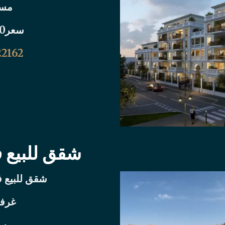
مساح
سعر470 الف يورو
22162
شقق للبيع 
شقق للبيع 
غرفت
مساح